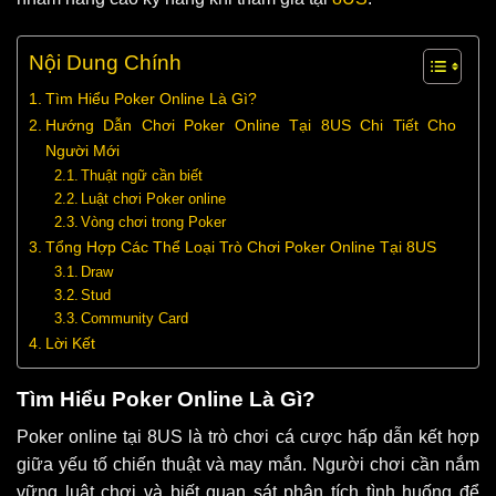
Nội Dung Chính
Tìm Hiểu Poker Online Là Gì?
Hướng Dẫn Chơi Poker Online Tại 8US Chi Tiết Cho
Người Mới
Thuật ngữ cần biết
Luật chơi Poker online
Vòng chơi trong Poker
Tổng Hợp Các Thể Loại Trò Chơi Poker Online Tại 8US
Draw
Stud
Community Card
Lời Kết
Tìm Hiểu Poker Online Là Gì?
Poker online tại 8US là trò chơi cá cược hấp dẫn kết hợp
giữa yếu tố chiến thuật và may mắn. Người chơi cần nắm
vững luật chơi và biết quan sát phân tích tình huống để