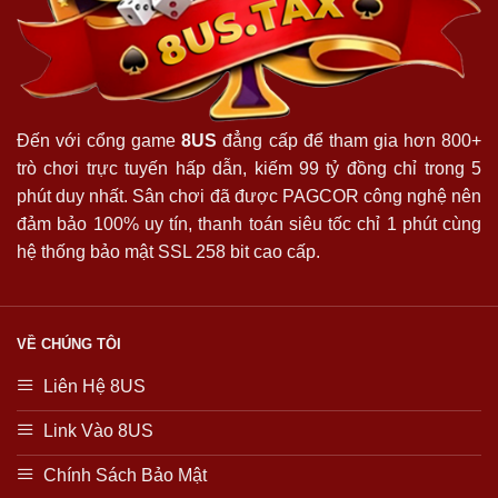
Đến với cổng game
8US
đẳng cấp để tham gia hơn 800+
trò chơi trực tuyến hấp dẫn, kiếm 99 tỷ đồng chỉ trong 5
phút duy nhất. Sân chơi đã được PAGCOR công nghệ nên
đảm bảo 100% uy tín, thanh toán siêu tốc chỉ 1 phút cùng
hệ thống bảo mật SSL 258 bit cao cấp.
VỀ CHÚNG TÔI
Liên Hệ 8US
Link Vào 8US
Chính Sách Bảo Mật