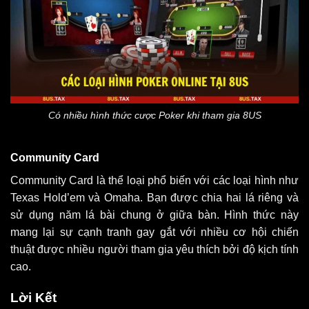
Có nhiều hình thức cược Poker khi tham gia 8US
Community Card
Community Card là thể loại phổ biến với các loại hình như
Texas Hold’em và Omaha. Bạn được chia hai lá riêng và
sử dụng năm lá bài chung ở giữa bàn. Hình thức này
mang lại sự cạnh tranh gay gắt với nhiều cơ hội chiến
thuật được nhiều người tham gia yêu thích bởi độ kịch tính
cao.
Lời Kết