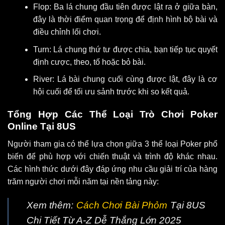
Flop: Ba lá chung đầu tiên được lật ra ở giữa bàn,
đây là thời điểm quan trọng để định hình bộ bài và
điều chỉnh lối chơi.
Turn: Lá chung thứ tư được chia, bạn tiếp tục quyết
định cược, theo, tố hoặc bỏ bài.
River: Lá bài chung cuối cùng được lật, đây là cơ
hội cuối để tối ưu sảnh trước khi so kết quả.
Tổng Hợp Các Thể Loại Trò Chơi Poker
Online Tại 8US
Người tham gia có thể lựa chọn giữa 3 thể loại Poker phổ
biến để phù hợp với chiến thuật và trình độ khác nhau.
Các hình thức dưới đây đáp ứng nhu cầu giải trí của hàng
trăm người chơi mỗi năm tại nền tảng này:
Xem thêm:
Cách Chơi Bài Phỏm
Tại 8US
Chi Tiết Từ A-Z Dễ Thắng Lớn 2025