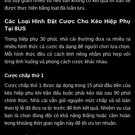
thủ suy giảm nhiều và nếu vẫn không có kết quả thì trận sẽ
được thực hiện bằng loạt đá luân lưu.
Các Loại Hình Đặt Cược Cho Kèo Hiệp Phụ
Tại 8US
Trong hiệp phụ 30 phút, nhà cái thường đưa ra nhiều ra
nhiều hình thức cá cược đa dạng để người chơi lựa chọn.
Mỗi hình thức đều có cách tính riêng nhằm phù hợp với
từng tình huống và phong cách cược khác nhau.
Cược chấp thứ 1
Cược chấp thứ 1 được áp dụng trong 15 phút đầu tiên của
kèo hiệp phụ khi trận đấu buộc phải kéo dài sau 90 phút
chính thức. Nhà cái vẫn giữ nguyên mức chấp và số bàn
theo tỷ lệ đã đưa ra từ trước để tính kết quả. Nhiệm vụ của
bạn là chọn đúng đội có khả năng thắng hoặc cầm hoàn
trong khoảng thời gian ngắn này để tối ưu lợi nhuận.