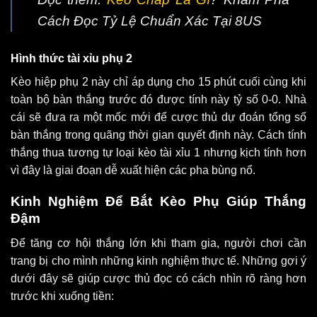
Cách Đọc Tỷ Lệ Chuẩn Xác Tại 8US
Hình thức tài xỉu phụ 2
Kèo hiệp phụ 2 này chỉ áp dụng cho 15 phút cuối cùng khi
toàn bộ bàn thắng trước đó được tính này tỷ số 0-0. Nhà
cái sẽ đưa ra một mốc mới để cược thủ dự đoán tổng số
bàn thắng trong quãng thời gian quyết định này. Cách tính
thắng thua tương tự loại kèo tài xỉu 1 nhưng kịch tính hơn
vì đây là giai đoạn dễ xuất hiện các pha bùng nổ.
Kinh Nghiệm Để Bắt Kèo Phụ Giúp Thắng
Đậm
Để tăng cơ hội thắng lớn khi tham gia, người chơi cần
trang bị cho mình những kinh nghiệm thực tế. Những gợi ý
dưới đây sẽ giúp cược thủ đọc có cách nhìn rõ ràng hơn
trước khi xuống tiền: