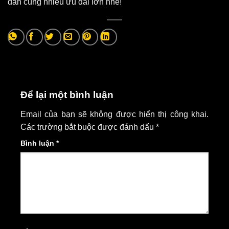
dẫn cùng nhiều ưu đãi lớn nhé!
Để lại một bình luận
Email của bạn sẽ không được hiển thị công khai.
Các trường bắt buộc được đánh dấu
*
Bình luận
*