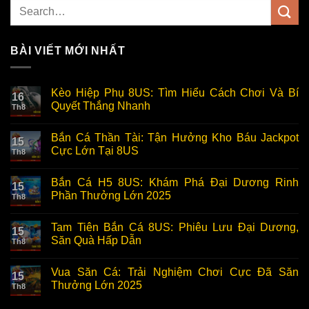
BÀI VIẾT MỚI NHẤT
Kèo Hiệp Phụ 8US: Tìm Hiểu Cách Chơi Và Bí
16
Quyết Thắng Nhanh
Th8
Bắn Cá Thần Tài: Tận Hưởng Kho Báu Jackpot
15
Cực Lớn Tại 8US
Th8
Bắn Cá H5 8US: Khám Phá Đại Dương Rinh
15
Phần Thưởng Lớn 2025
Th8
Tam Tiên Bắn Cá 8US: Phiêu Lưu Đại Dương,
15
Săn Quà Hấp Dẫn
Th8
Vua Săn Cá: Trải Nghiệm Chơi Cực Đã Săn
15
Thưởng Lớn 2025
Th8