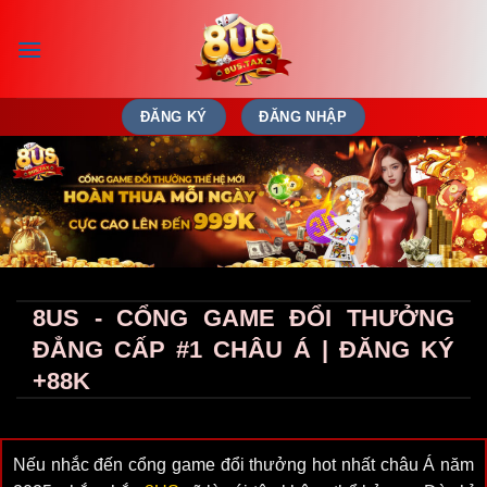
Bỏ
qua
nội
dung
ĐĂNG KÝ
ĐĂNG NHẬP
8US - CỔNG GAME ĐỔI THƯỞNG
ĐẲNG CẤP #1 CHÂU Á | ĐĂNG KÝ
+88K
Nếu nhắc đến cổng game đổi thưởng hot nhất châu Á năm