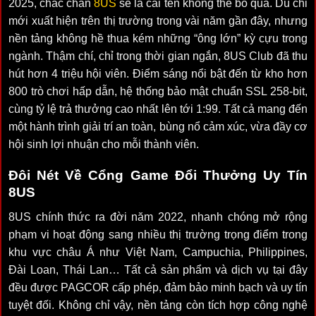
2025, chắc chắn
8US
sẽ là cái tên không thể bỏ qua. Dù chỉ
mới xuất hiện trên thị trường trong vài năm gần đây, nhưng
nền tảng không hề thua kém những “ông lớn” kỳ cựu trong
ngành. Thậm chí, chỉ trong thời gian ngắn, 8US Club đã thu
hút hơn 4 triệu hội viên. Điểm sáng nổi bật đến từ kho hơn
800 trò chơi hấp dẫn, hệ thống bảo mật chuẩn SSL 258-bit,
cùng tỷ lệ trả thưởng cao nhất lên tới 1:99. Tất cả mang đến
một hành trình giải trí an toàn, bùng nổ cảm xúc, vừa đầy cơ
hội sinh lợi nhuận cho mỗi thành viên.
Đôi Nét Về Cổng Game Đổi Thưởng Uy Tín
8US
8US chính thức ra đời năm 2022, nhanh chóng mở rộng
phạm vi hoạt động sang nhiều thị trường trọng điểm trong
khu vực châu Á như Việt Nam, Campuchia, Philippines,
Đài Loan, Thái Lan… Tất cả sản phẩm và dịch vụ tại đây
đều được PAGCOR cấp phép, đảm bảo minh bạch và uy tín
tuyệt đối. Không chỉ vậy, nền tảng còn tích hợp công nghệ