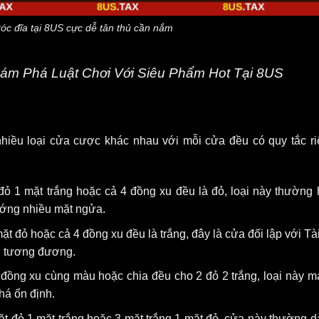
óc đĩa tại 8US cực dễ tân thủ cần nắm
hám Phá Luật Chơi Với Siêu Phẩm Hot Tại 8US
 nhiều loại cửa cược khác nhau với mỗi cửa đều có quy tắc r
đỏ 1 mặt trắng hoặc cả 4 đồng xu đều là đỏ, loại này thường
ướng nhiều mặt ngửa.
ặt đỏ hoặc cả 4 đồng xu đều là trắng, đây là cửa đối lập với Tà
g tương đương.
 đồng xu cùng màu hoặc chia đều cho 2 đỏ 2 trắng, loại này 
khá ổn định.
t đỏ 1 mặt trắng hoặc 3 mặt trắng 1 mặt đỏ, cửa này thường 