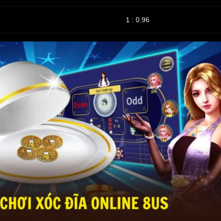
1 : 0.96