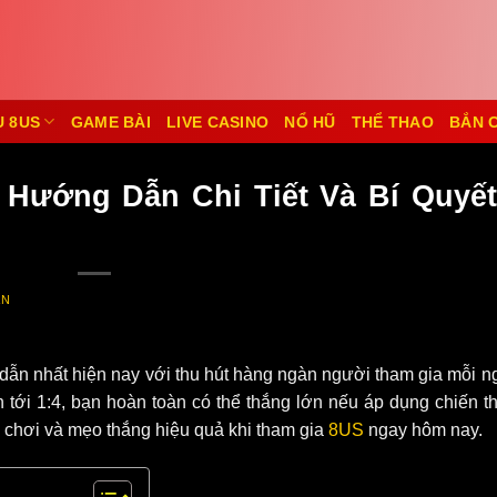
U 8US
GAME BÀI
LIVE CASINO
NỔ HŨ
THỂ THAO
BẮN 
 Hướng Dẫn Chi Tiết Và Bí Quyết
ÂN
ấp dẫn nhất hiện nay với thu hút hàng ngàn người tham gia mỗi n
n tới 1:4, bạn hoàn toàn có thể thắng lớn nếu áp dụng chiến t
ách chơi và mẹo thắng hiệu quả khi tham gia
8US
ngay hôm nay.