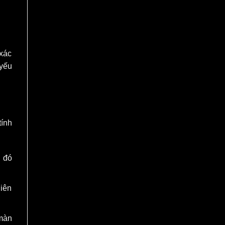
 xác
 yếu
tính
 đó
hiên
 màn