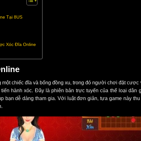
ine Tại 8US
c Xóc Đĩa Online
nline
g một chiếc đĩa và bống đồng xu, trong đó người chơi đặt cược
tiến hành xóc. Đây là phiên bản trực tuyến của thể loại dân 
úp bạn dễ dàng tham gia. Với luật đơn giản, tựa game này thu
n.