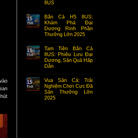
8US
Bắn Cá H5 8US:
15
Khám Phá Đại
Th8
Dương Rinh Phần
Thưởng Lớn 2025
Tam Tiên Bắn Cá
15
8US: Phiêu Lưu Đại
Th8
Dương, Săn Quà Hấp
Dẫn
Vua Săn Cá: Trải
 vào
15
Nghiệm Chơi Cực Đã
Th8
gian
Săn Thưởng Lớn
 hút
2025