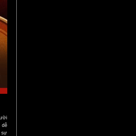
gười
n dễ
p sự