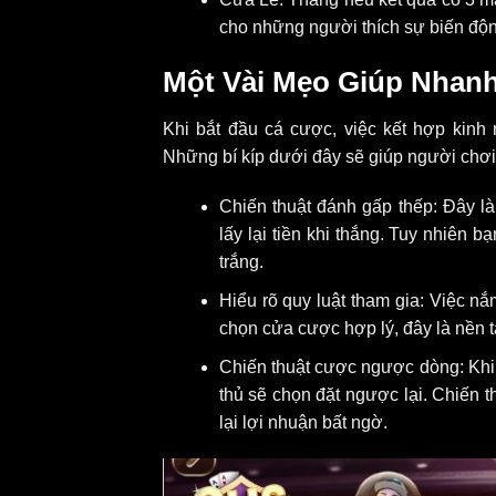
cho những người thích sự biến độ
Một Vài Mẹo Giúp Nhan
Khi bắt đầu cá cược, việc kết hợp kinh
Những bí kíp dưới đây sẽ giúp người chơi 
Chiến thuật đánh gấp thếp: Đây l
lấy lại tiền khi thắng. Tuy nhiên b
trắng.
Hiểu rõ quy luật tham gia: Việc n
chọn cửa cược hợp lý, đây là nền t
Chiến thuật cược ngược dòng: Khi 
thủ sẽ chọn đặt ngược lại. Chiến 
lại lợi nhuận bất ngờ.