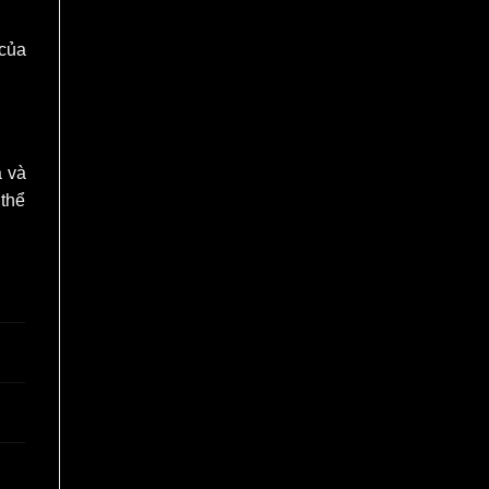
 của
a và
 thể