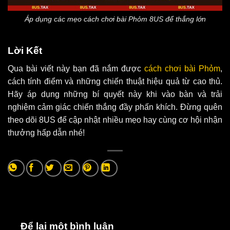
Áp dụng các mẹo cách chơi bài Phỏm 8US để thắng lớn
Lời Kết
Qua bài viết này bạn đã nắm được
cách chơi bài Phỏm
,
cách tính điểm và những chiến thuật hiệu quả từ cao thủ.
Hãy áp dụng những bí quyết này khi vào bàn và trải
nghiệm cảm giác chiến thắng đầy phấn khích. Đừng quên
theo dõi 8US để cập nhật nhiều mẹo hay cùng cơ hội nhận
thưởng hấp dẫn nhé!
Để lại một bình luận