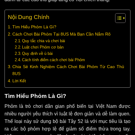
Nội Dung Chính
Tìm Hiểu Phỏm Là Gì?
Cách Chơi Bài Phỏm Tại 8US Mà Bạn Cần Nắm Rõ
Quy tắc chia và chơi bài
Luật chơi Phỏm cơ bản
Quy định về ù bài
Cách tính điểm cách chơi bài Phỏm
Chia Sẻ Kinh Nghiệm Cách Chơi Bài Phỏm Từ Cao Thủ
8US
Lời Kết
Tìm Hiểu Phỏm Là Gì?
Phỏm là trò chơi dân gian phổ biến tại Việt Nam được
nhiều người yêu thích vì luật lệ đơn giản và dễ làm quen.
Thể loại này sử dụng bộ bài Tây 52 lá với mục tiêu là tạo
ra các bộ phỏm hợp lệ để giảm số điểm thừa trong tay.