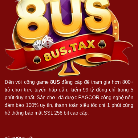
Đến với cổng game
8US
đẳng cấp để tham gia hơn 800+
trò chơi trực tuyến hấp dẫn, kiếm 99 tỷ đồng chỉ trong 5
phút duy nhất. Sân chơi đã được PAGCOR công nghệ nên
đảm bảo 100% uy tín, thanh toán siêu tốc chỉ 1 phút cùng
hệ thống bảo mật SSL 258 bit cao cấp.