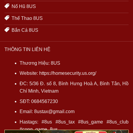
Nổ Hũ 8US
Thể Thao 8US
Bắn Cá 8US
THÔNG TIN LIÊN HỆ
Thương Hiệu: 8US
Website:
https://homesecurity.us.org/
ĐC:
5/36 Đ. số 8, Bình Hưng Hoà A, Bình Tân, Hồ
Chí Minh, Vietnam
SĐT:
0684567230
Email:
8ustax@gmail.com
Hastags:
#8us #8us_tax #8us_game #8us_club
#cong_game_8us