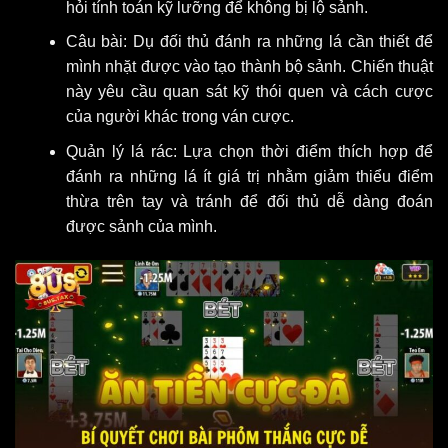
hỏi tính toán kỹ lưỡng để không bị lộ sảnh.
Câu bài: Dụ đối thủ đánh ra những lá cần thiết để
mình nhặt được vào tạo thành bộ sảnh. Chiến thuật
này yêu cầu quan sát kỹ thói quen và cách cược
của người khác trong ván cược.
Quản lý lá rác: Lựa chọn thời điểm thích hợp để
đánh ra những lá ít giá trị nhằm giảm thiểu điểm
thừa trên tay và tránh để đối thủ dễ dàng đoán
được sảnh của mình.