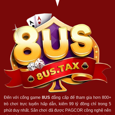
Đến với cổng game
8US
đẳng cấp để tham gia hơn 800+
trò chơi trực tuyến hấp dẫn, kiếm 99 tỷ đồng chỉ trong 5
phút duy nhất. Sân chơi đã được PAGCOR công nghệ nên