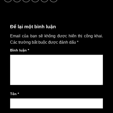
Để lại một bình luận
Email của bạn sẽ không được hiển thị công khai.
Các trường bắt buộc được đánh dấu
*
Bình luận
*
Tên
*