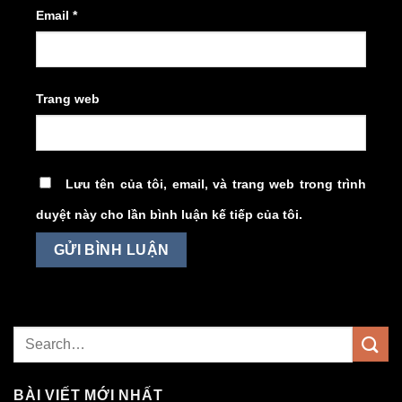
Email
*
Trang web
Lưu tên của tôi, email, và trang web trong trình
duyệt này cho lần bình luận kế tiếp của tôi.
BÀI VIẾT MỚI NHẤT