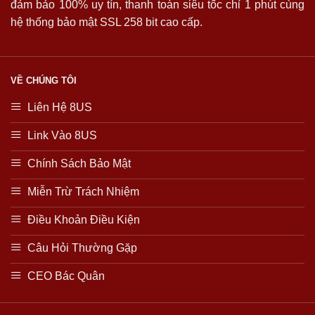
đảm bảo 100% uy tín, thanh toán siêu tốc chỉ 1 phút cùng
hệ thống bảo mật SSL 258 bit cao cấp.
VỀ CHÚNG TÔI
Liên Hệ 8US
Link Vào 8US
Chính Sách Bảo Mật
Miễn Trừ Trách Nhiệm
Điều Khoản Điều Kiện
Câu Hỏi Thường Gặp
CEO Bác Quân