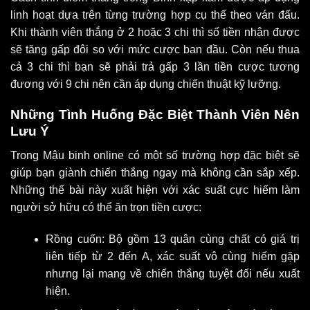
linh hoạt dựa trên từng trường hợp cụ thể theo ván đấu.
Khi thành viên thắng ở 2 hoặc 3 chi thì số tiền nhận được
sẽ tăng gấp đôi so với mức cược ban đầu. Còn nếu thua
cả 3 chi thì bạn sẽ phải trả gấp 3 lần tiền cược tương
đương với 9 chi nên cần áp dụng chiến thuật kỹ lưỡng.
Những Tình Huống Đặc Biệt Thành Viên Nên
Lưu Ý
Trong Mậu binh online có một số trường hợp đặc biệt sẽ
giúp bạn giành chiến thắng ngay mà không cần sắp xếp.
Những thế bài này xuất hiện với xác suất cực hiếm làm
người sở hữu có thể ăn trọn tiền cược:
Rồng cuốn: Bộ gồm 13 quân cùng chất có giá trị
liên tiếp từ 2 đến A, xác suất vô cùng hiếm gặp
nhưng lại mang về chiến thắng tuyệt đối nếu xuất
hiện.