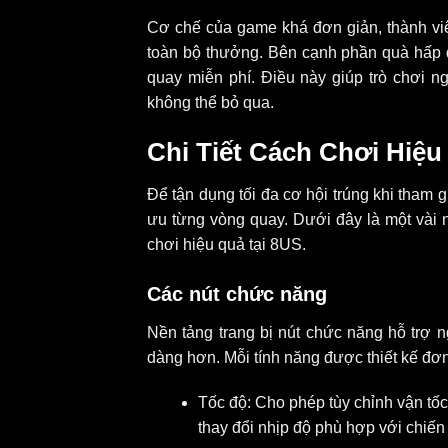
Cơ chế của game khá đơn giản, thành viê
toàn bộ thưởng. Bên cạnh phần quà hấp d
quay miễn phí. Điều này giúp trò chơi 
không thể bỏ qua.
Chi Tiết Cách Chơi Hiệu
Để tận dụng tối đa cơ hội trúng khi tham 
ưu từng vòng quay. Dưới đây là một vài
chơi hiệu quả tại 8US.
Các nút chức năng
Nền tảng trang bị nút chức năng hỗ trợ 
dàng hơn. Mỗi tính năng được thiết kế đơn 
Tốc độ: Cho phép tùy chỉnh vận tố
thay đổi nhịp độ phù hợp với chiến 