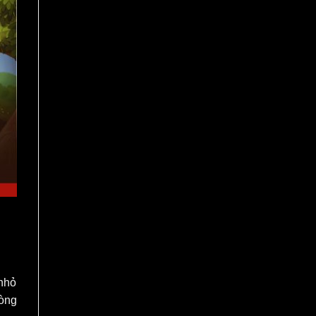
 nhỏ
vòng