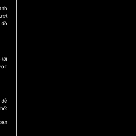
iành
lượt
n đồ
 tối
lược
y dễ
thể:
 bạn