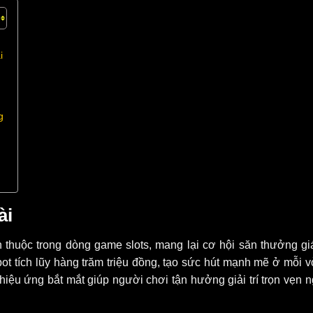
i
g
ài
 thuộc trong dòng game slots, mang lại cơ hội săn thưởng giá
pot tích lũy hàng trăm triệu đồng, tạo sức hút mạnh mẽ ở mỗi 
 hiệu ứng bắt mắt giúp người chơi tận hưởng giải trí trọn vẹn 