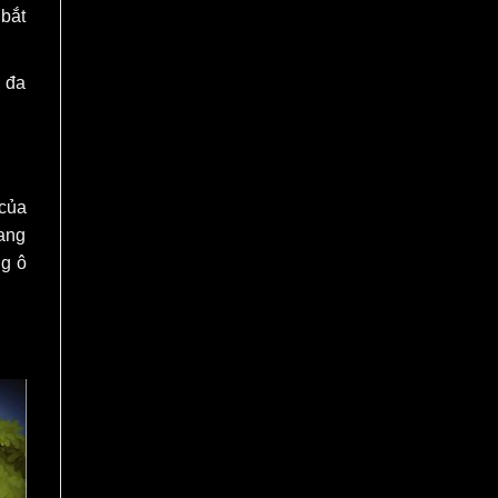
 bắt
i đa
 của
sang
ng ô