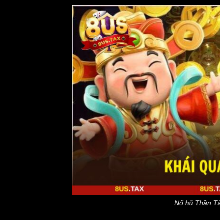
Nổ hũ Thần Tài