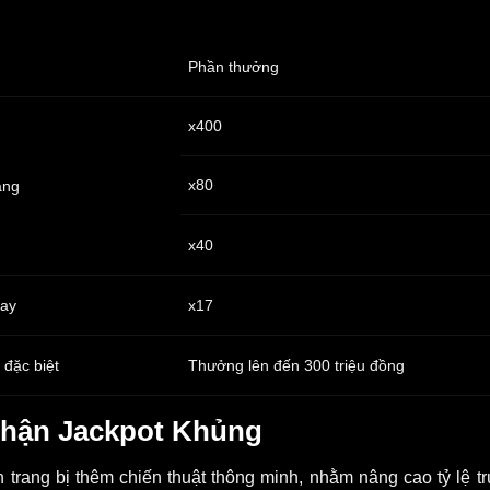
Phần thưởng
x400
x80
àng
x40
uay
x17
 đặc biệt
Thưởng lên đến 300 triệu đồng
Nhận Jackpot Khủng
trang bị thêm chiến thuật thông minh, nhằm nâng cao tỷ lệ t