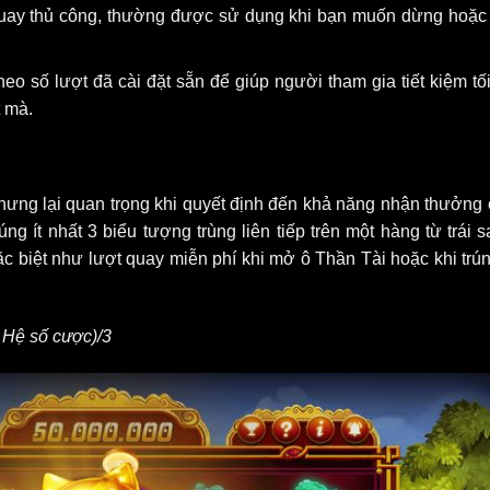
quay thủ công, thường được sử dụng khi bạn muốn dừng hoặc
heo số lượt đã cài đặt sẵn để giúp người tham gia tiết kiệm tố
t mà.
hưng lại quan trọng khi quyết định đến khả năng nhận thưởng
ng ít nhất 3 biểu tượng trùng liên tiếp trên một hàng từ trái 
c biệt như lượt quay miễn phí khi mở ô Thần Tài hoặc khi trú
x Hệ số cược)/3